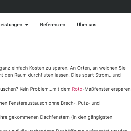
Leistungen
Referenzen
Über uns
 ganz einfach Kosten zu sparen. An Orten, an welchen Sie
icht den Raum durchfluten lassen. Dies spart Strom…und
ustauschen? Kein Problem…mit dem
Roto
-Maßfenster ersparen
nen Fensteraustausch ohne Brech-, Putz- und
 Jahre gekommenen Dachfenstern (in den gängigsten
s nur auf die vorhandene Dachöffnung aufgesetzt werden.