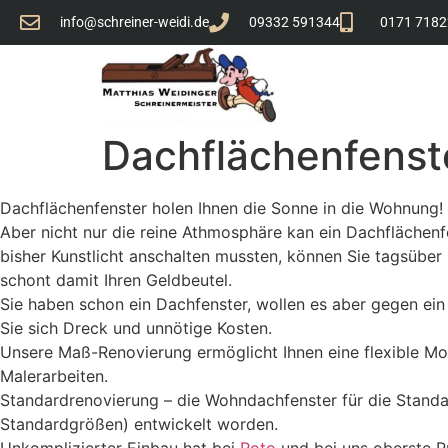
info@schreiner-weidi.de
09332 591344
0171 718
Dachflächenfenst
Dachflächenfenster holen Ihnen die Sonne in die Wohnung! 
Aber nicht nur die reine Athmosphäre kan ein Dachflächenfe
bisher Kunstlicht anschalten mussten, können Sie tagsüber
schont damit Ihren Geldbeutel.
Sie haben schon ein Dachfenster, wollen es aber gegen ei
Sie sich Dreck und unnötige Kosten.
Unsere Maß-Renovierung ermöglicht Ihnen eine flexible Mo
Malerarbeiten.
Standardrenovierung – die Wohndachfenster für die Standa
Standardgrößen) entwickelt worden.
Unkomplizierter Einbau hat bei
Roto
und bei uns oberste P