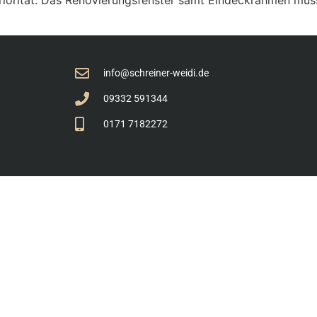
info@schreiner-weidi.de
09332 591344
0171 7182272